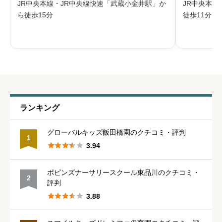





星の数をお選びください
JR中央本線・JR中央線快速「武蔵小金井駅」か
JR中央本線
会が運営する小金井市の認可保育園です。公式
可保育園で
ら徒歩15分
徒歩11分
サイトでは、昭和29年に東京都の認可を受け、
領に基づい
増築を重ねて定員150名の規模にな
掲げ、0歳
休みの取りやすさ
必須





星の数をお選びください
通いやすさ
必須
ランキング





星の数をお選びください
グローバルキッズ飯田橋園のクチコミ・評判
1





3.94
保育・教育内容
必須
ポピンズナーサリースクール東品川のクチコミ・
2
評判





星の数をお選びください





3.88