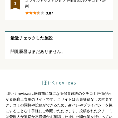
スマイルキッズドレミファ保育園のクチコミ・評
シフトの融通
必須
3
判





3.87





星の数をお選びください
残業・持ち帰り仕事の少なさ
必須
最近チェックした施設





星の数をお選びください
閲覧履歴はまだありません。
クチコミのタイトル
必須
ほいくreviewsは転職前に気になる保育施設のクチコミ評価がわ
かる保育士専用のサイトです。当サイトは会員登録なしの匿名で
クチコミの閲覧や投稿ができるため、身バレやプライバシーを気
※園の評価がわかりやすいタイトルがおすすめです。
にすることなく手軽にご利用いただけます。投稿されたクチコミ
は管理人が適切か不適切かを確認した後に公開作業を行なってい