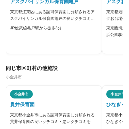
アスクバイリンガル保育園亀戸
アスクお
※本名や誤解される名前の使用はご遠慮ください。
東京都江東区にある認可保育園に分類されるア
東京都港区
スクバイリンガル保育園亀戸の良いクチコミ・
クお台場保
悪いクチコミを合わせて評判をご紹介します。
を合わせて
JR総武線亀戸駅から徒歩3分
東京臨海新
浜公園駅か
給料・福利厚生
必須





星の数をお選びください
同じ市区町村の他施設
小金井市
職員の人間関係
必須





小金井市
小金井市
星の数をお選びください
貫井保育園
ひなぎく
東京都小金井市にある認可保育園に分類される
東京都小金
管理職との人間関係
必須
貫井保育園の良いクチコミ・悪いクチコミを合
ひなぎく保
わせて評判をご紹介します。社会福祉法人妙泉
を合わせて