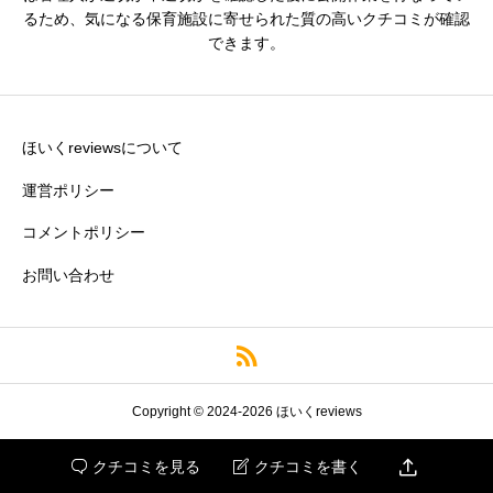
クチコミ内容
必須
るため、気になる保育施設に寄せられた質の高いクチコミが確認
できます。
ほいくreviewsについて
運営ポリシー
コメントポリシー
お問い合わせ
※誹謗中傷や個人情報の特定につながる情報や、悪意のある投
稿はご遠慮ください。
Copyright © 2024-2026 ほいくreviews

クチコミを見る
クチコミを書く

