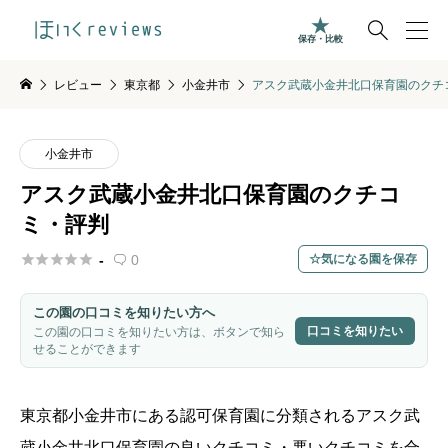

保存・比較
レビュー
東京都
小金井市
アスク武蔵小金井北口保育園のクチ
小金井市
アスク武蔵小金井北口保育園のクチコ
ミ・評判





-
0
気になる園を保存

この園の口コミを知りたい方へ
口コミを知りたい
この園の口コミを知りたい方は、ボタンで知ら
せることができます
東京都
小金井市
にある認可保育園に分類されるアスク武
蔵小金井北口保育園の良いクチコミ・悪いクチコミを合