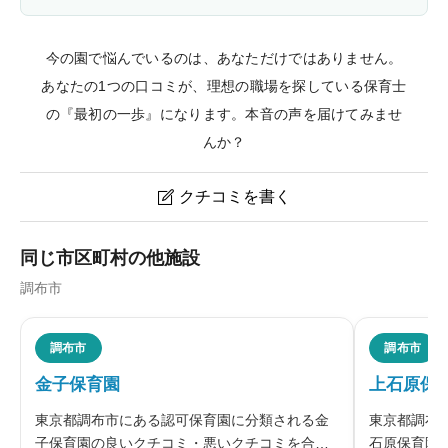
今の園で悩んでいるのは、あなただけではありません。
あなたの1つの口コミが、理想の職場を探している保育士
の『最初の一歩』になります。本音の声を届けてみませ
んか？
クチコミを書く

エンゼルシーのクチコミ・評判
同じ市区町村の他施設
調布市
ニックネーム
任意
調布市
調布市
金子保育園
上石原保
※本名や誤解される名前の使用はご遠慮ください。
東京都調布市にある認可保育園に分類される金
東京都調布
子保育園の良いクチコミ・悪いクチコミを合わ
石原保育園