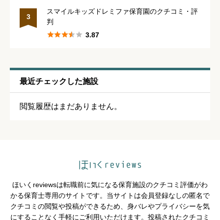
休みの取りやすさ
必須
スマイルキッズドレミファ保育園のクチコミ・評
3
判





星の数をお選びください





3.87
通いやすさ
必須
最近チェックした施設





星の数をお選びください
閲覧履歴はまだありません。
保育・教育内容
必須





星の数をお選びください
ほいくreviewsは転職前に気になる保育施設のクチコミ評価がわ
シフトの融通
必須
かる保育士専用のサイトです。当サイトは会員登録なしの匿名で
クチコミの閲覧や投稿ができるため、身バレやプライバシーを気





星の数をお選びください
にすることなく手軽にご利用いただけます。投稿されたクチコミ