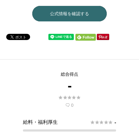
公式情報を確認する
総合得点
-





0

給料・福利厚生





-