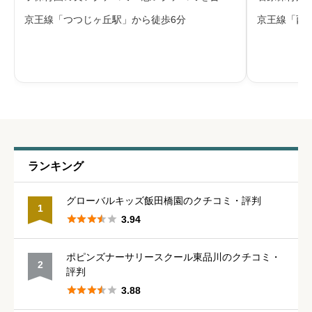
せて評判をご紹介します。大きな団地や公園に
わせて評判
京王線「つつじヶ丘駅」から徒歩6分
京王線「西
近い環境にあります。園庭開放や給食体験、ベ
近い静かな
ビーマッサージなどの地域交流を行い、育児相
のよい環境
給料・福利厚生
必須
談も実施しています。障害のある子ども
スにも近い





星の数をお選びください
職員の人間関係
必須
ランキング





星の数をお選びください
グローバルキッズ飯田橋園のクチコミ・評判
1





3.94
管理職との人間関係
必須
ポピンズナーサリースクール東品川のクチコミ・
2





星の数をお選びください
評判





3.88