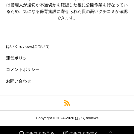
は管理人が適切か不適切かを確認した後に公開作業を行なってい
るため、気になる保育施設に寄せられた質の高いクチコミが確認
できます。
残業・持ち帰り仕事の少なさ
必須





星の数をお選びください
ほいくreviewsについて
運営ポリシー
コメントポリシー
クチコミのタイトル
必須
お問い合わせ
※園の評価がわかりやすいタイトルがおすすめです。
クチコミ内容
必須
Copyright © 2024-2026 ほいくreviews

クチコミを見る
クチコミを書く

