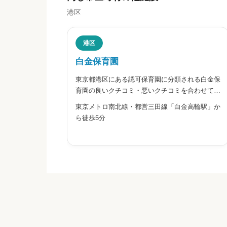
港区
ニックネーム
任意
港区
白金保育園
東京都港区にある認可保育園に分類される白金保
※本名や誤解される名前の使用はご遠慮く
育園の良いクチコミ・悪いクチコミを合わせて評
判をご紹介します。同園は、港区が運営する認可
東京メトロ南北線・都営三田線「白金高輪駅」か
保育園です。商店街の中ほどの交流豊かな地域に
ら徒歩5分
あり、「子どもが安心して健やかに育つ保育環境
を、成長に合わせて整える」
給料・福利厚生


星の数をお選びください
職員の人間関係