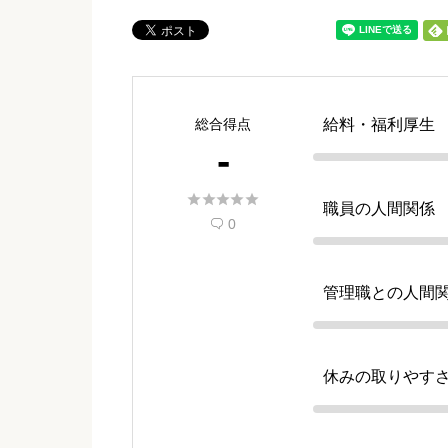
総合得点
給料・福利厚生
-





職員の人間関係
0

管理職との人間
休みの取りやす