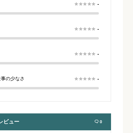





-





-





-
仕事の少なさ





-
レビュー
0
