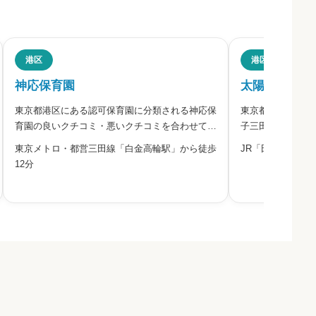
港区
港区
神応保育園
太陽の子三田
東京都港区にある認可保育園に分類される神応保
東京都港区にある
ださい。
育園の良いクチコミ・悪いクチコミを合わせて評
子三田五丁目保育
判をご紹介します。同園は、港区が設置し、株式
ミを合わせて評判
東京メトロ・都営三田線「白金高輪駅」から徒歩
JR「田町駅」から
会社アソシエ・インターナショナルが指定管理者
HITOWAキッ
12分
として運営する区立の認可保育園です。白金高輪
ながり保育」を理
駅から歩いて通える「神応ほ
町駅や三田駅、白
必須



必須