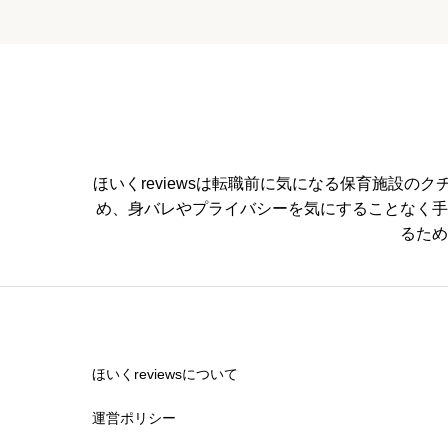


星の数をお選びください
管理職との人間関係
ほいくreviewsは転職前に気になる保育施設


星の数をお選びください
め、身バレやプライバシーを気にすることなく手
るため
休みの取りやすさ


星の数をお選びください
ほいくreviewsについて
運営ポリシー
通いやすさ