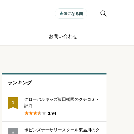

気になる園
お問い合わせ
ランキング
グローバルキッズ飯田橋園のクチコミ・
1
評判





3.94
ポピンズナーサリースクール東品川のク
2