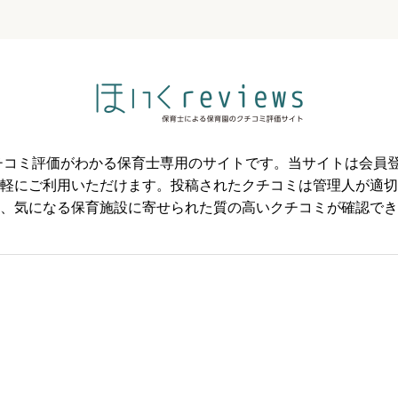



必須
のクチコミ評価がわかる保育士専用のサイトです。当サイトは会



軽にご利用いただけます。投稿されたクチコミは管理人が適切
、気になる保育施設に寄せられた質の高いクチコミが確認でき
必須



必須