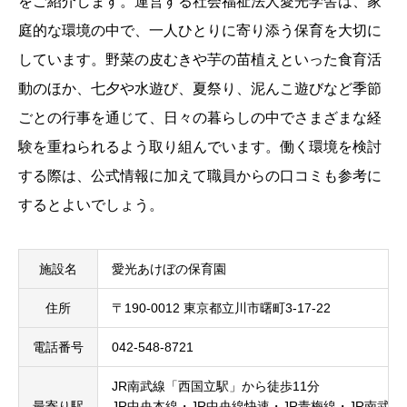
をご紹介します。運営する社会福祉法人愛光学舎は、家
庭的な環境の中で、一人ひとりに寄り添う保育を大切に
しています。野菜の皮むきや芋の苗植えといった食育活
動のほか、七夕や水遊び、夏祭り、泥んこ遊びなど季節
ごとの行事を通じて、日々の暮らしの中でさまざまな経
験を重ねられるよう取り組んでいます。働く環境を検討
する際は、公式情報に加えて職員からの口コミも参考に
するとよいでしょう。
施設名
愛光あけぼの保育園
住所
〒190-0012 東京都立川市曙町3-17-22
電話番号
042-548-8721
JR南武線「西国立駅」から徒歩11分
最寄り駅
JR中央本線・JR中央線快速・JR青梅線・JR南武