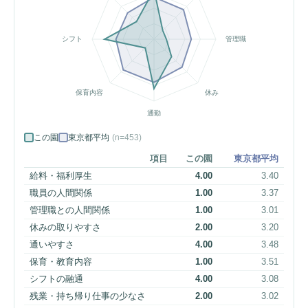
シフト
管理職
保育内容
休み
通勤
この園
東京都平均
(n=453)
項目
この園
東京都平均
給料・福利厚生
4.00
3.40
職員の人間関係
1.00
3.37
管理職との人間関係
1.00
3.01
休みの取りやすさ
2.00
3.20
通いやすさ
4.00
3.48
保育・教育内容
1.00
3.51
シフトの融通
4.00
3.08
残業・持ち帰り仕事の少なさ
2.00
3.02