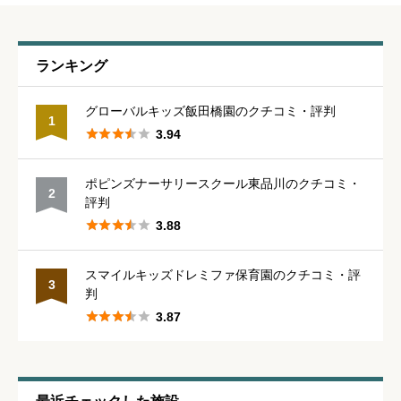
職員の人間関係
必須
ランキング





星の数をお選びください
グローバルキッズ飯田橋園のクチコミ・評判
1





3.94
管理職との人間関係
必須
ポピンズナーサリースクール東品川のクチコミ・
2





星の数をお選びください
評判





3.88
休みの取りやすさ
必須
スマイルキッズドレミファ保育園のクチコミ・評
3
判





星の数をお選びください





3.87
通いやすさ
必須