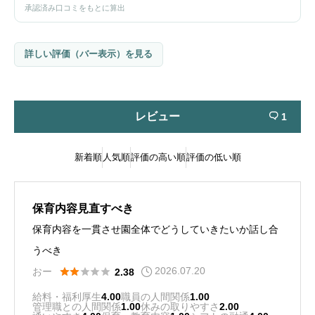
承認済み口コミをもとに算出
詳しい評価（バー表示）を見る
レビュー
1

新着順
人気順
評価の高い順
評価の低い順
保育内容見直すべき
保育内容を一貫させ園全体でどうしていきたいか話し合
うべき
2026.07.20





おー
2.38
給料・福利厚生
4.00
職員の人間関係
1.00
管理職との人間関係
1.00
休みの取りやすさ
2.00