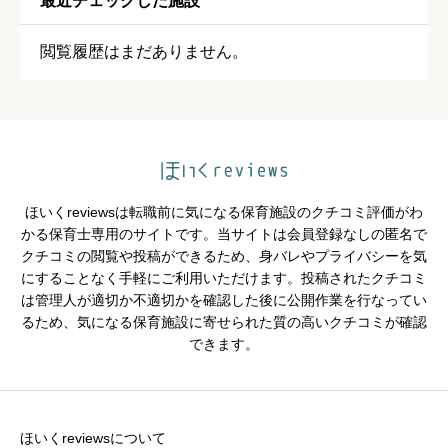
最近チェックした施設





星の数をお選びください
閲覧履歴はまだありません。
保育・教育内容
必須





星の数をお選びください
ほいくreviewsは転職前に気になる保育施設のクチコミ評価がわ
シフトの融通
必須
かる保育士専用のサイトです。当サイトは会員登録なしの匿名で
クチコミの閲覧や投稿ができるため、身バレやプライバシーを気





星の数をお選びください
にすることなく手軽にご利用いただけます。投稿されたクチコミ
は管理人が適切か不適切かを確認した後に公開作業を行なってい
るため、気になる保育施設に寄せられた質の高いクチコミが確認
できます。
残業・持ち帰り仕事の少なさ
必須





星の数をお選びください
ほいくreviewsについて