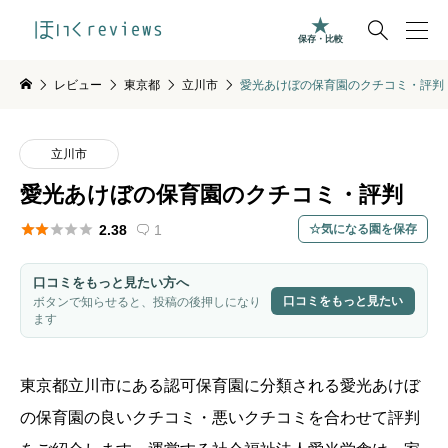

保存・比較
レビュー
東京都
立川市
愛光あけぼの保育園のクチコミ・評判
立川市
愛光あけぼの保育園のクチコミ・評判





2.38
1
気になる園を保存

口コミをもっと見たい方へ
口コミをもっと見たい
ボタンで知らせると、投稿の後押しになり
ます
東京都
立川市
にある認可保育園に分類される愛光あけぼ
の保育園の良いクチコミ・悪いクチコミを合わせて評判