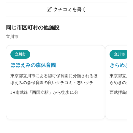
クチコミを書く

愛光あけぼの保育園のクチコミ・評判
同じ市区町村の他施設
立川市
ニックネーム
任意
立川市
立川市
ほほえみの森保育園
きらめき
※本名や誤解される名前の使用はご遠慮ください。
東京都立川市にある認可保育園に分類されるほ
東京都立川
ほえみの森保育園の良いクチコミ・悪いクチコ
らめきの森
ミを合わせて評判をご紹介します。運営法人の
ミを合わせ
JR南武線「西国立駅」から徒歩11分
西武拝島線
社会福祉法人森友会は、「すべての子どもの最
会福祉法人
善の利益のために」を保育理念に掲げていま
働的な探究
給料・福利厚生
必須
す。同園では、子どもを誉め、認め、ハグ
もが共に過





星の数をお選びください