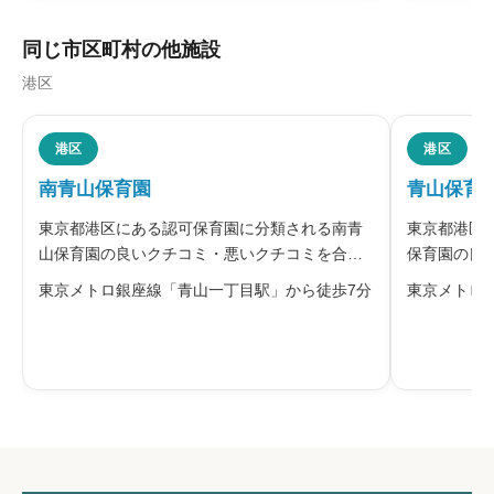





星の数をお選びください
同じ市区町村の他施設
港区
職員の人間関係
必須





港区
港区
星の数をお選びください
南青山保育園
青山保育
東京都港区にある認可保育園に分類される南青
東京都港区
管理職との人間関係
必須
山保育園の良いクチコミ・悪いクチコミを合わ
保育園の良
せて評判をご紹介します。港区が運営する南青
て評判をご





星の数をお選びください
東京メトロ銀座線「青山一丁目駅」から徒歩7分
東京メトロ
山保育園は、0歳児から5歳児を受け入れている
る認可保育
認可保育園です。3〜5歳児はさくらんぼ組・み
まれた静か
かん組・ぶどう組の異年齢クラスで
もの人権を
休みの取りやすさ
必須





星の数をお選びください