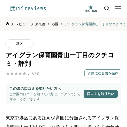

保存・比較
レビュー
東京都
港区
アイグラン保育園青山一丁目のクチコミ
港区
アイグラン保育園青山一丁目のクチコ
ミ・評判





-
0
気になる園を保存

この園の口コミを知りたい方へ
口コミを知りたい
この園の口コミを知りたい方は、ボタンで知ら
せることができます
東京都
港区
にある認可保育園に分類される
アイグラン保
育園青山一丁目
の良いクチコミ・悪いクチコミを合わせ