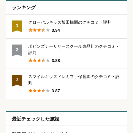
通いやすさ
必須
ランキング





星の数をお選びください
グローバルキッズ飯田橋園のクチコミ・評判
1





3.94
保育・教育内容
必須
ポピンズナーサリースクール東品川のクチコミ・
2
評判





星の数をお選びください





3.88
スマイルキッズドレミファ保育園のクチコミ・評
シフトの融通
必須
3
判





3.87





星の数をお選びください
残業・持ち帰り仕事の少なさ
必須
最近チェックした施設





星の数をお選びください