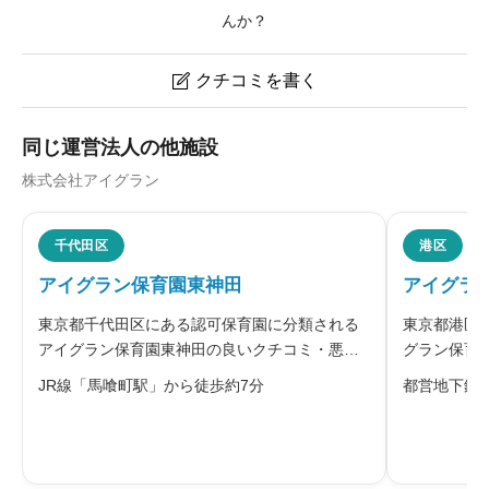
んか？
クチコミを書く

アイグラン保育園青山一丁目のクチコミ・評判
同じ運営法人の他施設
株式会社アイグラン
ニックネーム
任意
千代田区
港区
アイグラン保育園東神田
アイグラ
※本名や誤解される名前の使用はご遠慮ください。
東京都千代田区にある認可保育園に分類される
東京都港区
アイグラン保育園東神田の良いクチコミ・悪い
グラン保育
クチコミを合わせて評判をご紹介します。株式
コミを合わ
JR線「馬喰町駅」から徒歩約7分
都営地下鉄
会社アイグランが運営するアイグラン保育園東
株式会社ア
神田は、生後57日から就学前までを対象として
置する認可
給料・福利厚生
必須
います。園庭は設けず近隣公園を代替
で実現でき